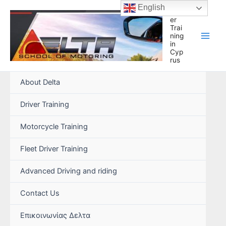
Skip
English
Driv
to
er
Trai
content
ning
in
Cyp
rus
About Delta
Driver Training
Motorcycle Training
Fleet Driver Training
Advanced Driving and riding
Contact Us
Επικοινωνίας Δελτα